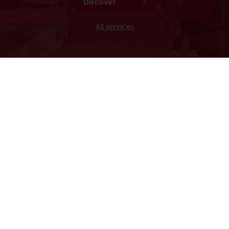
Discover
All services
CACAO TRACE
Cacao-Trace is Puratos’ sustainable
cocoa programme. It has two aims:
empower farmers to produce better
quality beans and ensure that cocoa
farming remains an attractive business in
the future.
Discover