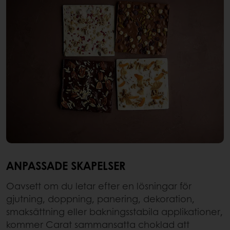
ANPASSADE SKAPELSER
Oavsett om du letar efter en lösningar för
gjutning, doppning, panering, dekoration,
smaksättning eller bakningsstabila applikationer,
kommer Carat sammansatta choklad att