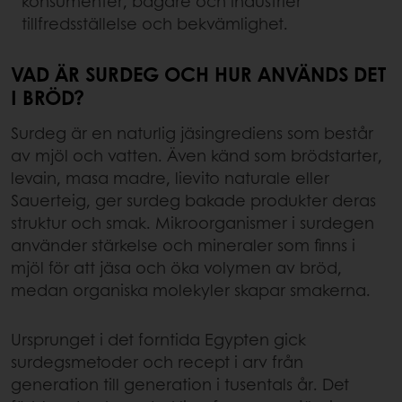
konsumenter, bagare och industrier
tillfredsställelse och bekvämlighet.
VAD ÄR SURDEG OCH HUR ANVÄNDS DET
I BRÖD?
Surdeg är en naturlig jäsingrediens som består
av mjöl och vatten. Även känd som brödstarter,
levain, masa madre, lievito naturale eller
Sauerteig, ger surdeg bakade produkter deras
struktur och smak. Mikroorganismer i surdegen
använder stärkelse och mineraler som finns i
mjöl för att jäsa och öka volymen av bröd,
medan organiska molekyler skapar smakerna.
Ursprunget i det forntida Egypten gick
surdegsmetoder och recept i arv från
generation till generation i tusentals år. Det