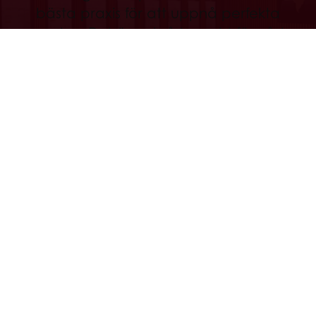
bästa praxis för att uppnå perfekta
smaker. Det är också hemvist för vårt
berömda surdegbibliotek.
Discover
All services
Discover
Our commitments