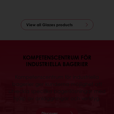
View all Glazes products
KOMPETENSCENTRUM FÖR
INDUSTRIELLA BAGERIER
Kompetenscentrum för industriella
bagerier ger kunderna möjlighet att
utveckla specifika bagerilösningar med
hjälp av anläggningar och verktyg.
Discover