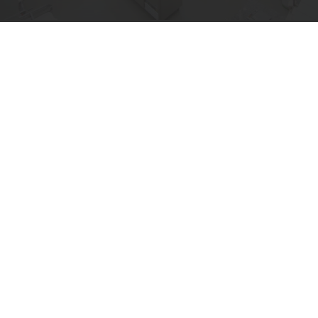
Produkter
Recept
Service
Konsumentinsikter
Om Puratos
Nyheter
Kontakta oss
Välj ett land
Corporate website
+46 (0)40 86400
Info_se@puratos.com