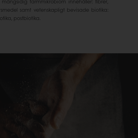
mångsidig tarmmikrobiom innehåller: fibrer,
vsmedel samt vetenskapligt bevisade biotika:
otika, postbiotika.