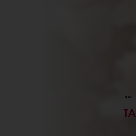
HOME
T