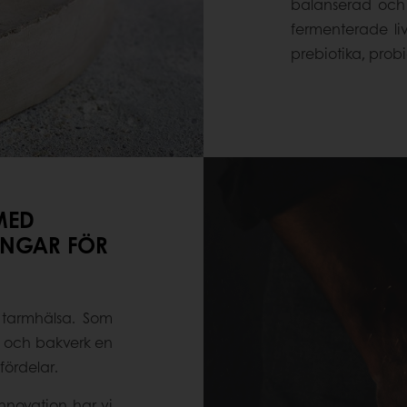
balanserad och 
fermenterade li
prebiotika, probi
MED
INGAR FÖR
 tarmhälsa. Som
d och bakverk en
fördelar.
nnovation har vi