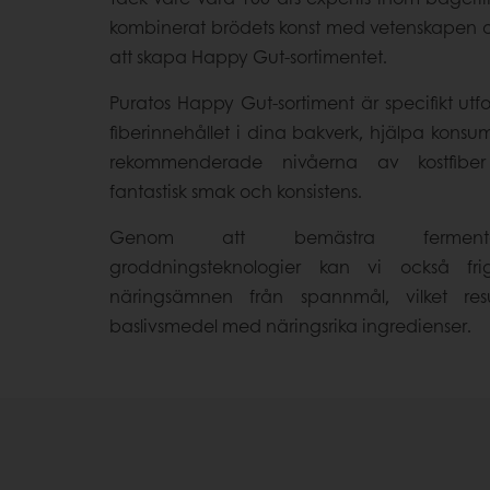
kombinerat brödets konst med vetenskapen o
att skapa Happy Gut-sortimentet.
Puratos Happy Gut-sortiment är specifikt utf
fiberinnehållet i dina bakverk, hjälpa konsu
rekommenderade nivåerna av kostfiber
fantastisk smak och konsistens.
Genom att bemästra fermenta
groddningsteknologier kan vi också frig
näringsämnen från spannmål, vilket res
baslivsmedel med näringsrika ingredienser.