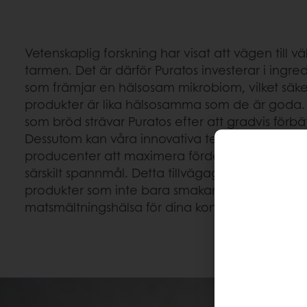
Vetenskaplig forskning har visat att vägen till v
tarmen. Det är därför Puratos investerar i ingr
som främjar en hälsosam mikrobiom, vilket säker
produkter är lika hälsosamma som de är goda
som bröd strävar Puratos efter att gradvis förb
Dessutom kan våra innovativa teknologier hjä
producenter att maximera fördelarna med natu
särskilt spannmål. Detta tillvägagångssätt hjälp
produkter som inte bara smakar bra utan också b
matsmältningshälsa för dina konsumenter.