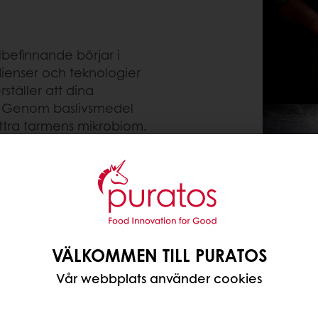
älbefinnande börjar i
edienser och teknologier
ställer att dina
. Genom baslivsmedel
ättra tarmens mikrobiom.
lpa bagare och
rliga ingredienser,
er dig att skapa
idrar till bättre
VÄLKOMMEN TILL PURATOS
Vår webbplats använder cookies