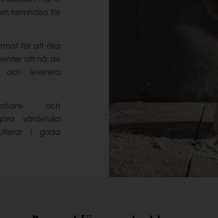
m tarmhälsa för
ormat för att öka
menter att nå de
 och leverera
tions- och
öra värdefulla
ulterar i goda