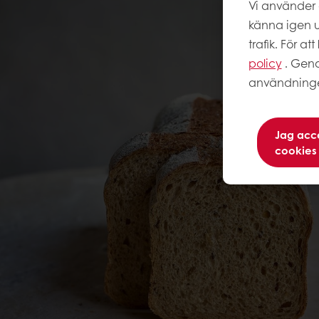
Vi använder 
känna igen u
trafik. För a
policy
. Geno
användningen
Jag acce
cookies