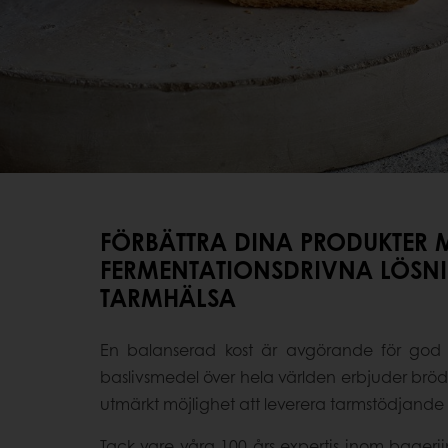
FÖRBÄTTRA DINA PRODUKTER 
FERMENTATIONSDRIVNA LÖSN
TARMHÄLSA
En balanserad kost är avgörande för god
baslivsmedel över hela världen erbjuder brö
utmärkt möjlighet att leverera tarmstödjande 
Tack vare våra 100 års expertis inom bagerii