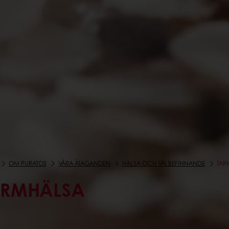
OM PURATOS
VÅRA ÅTAGANDEN
HÄLSA OCH VÄLBEFINNANDE
TAR
ARMHÄLSA