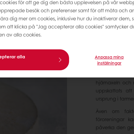
cookies för att ge dig den bästa upplevelsen på vår webbpla
pprepade besök och preferenser samt för att mäta och a
tt lära dig mer om cookies, inklusive hur du inaktiverar dem, 
VAD ÄR TA
m att klicka på "Jag accepterar alla cookies" samtycker du 
 av alla cookies.
Tarmhälsa handl
starkt immunförs
Biljontals mikr
pterar alla
Anpassa mina
spelar en avgöra
inställningar
Tarmens mikro
hjärnaxeln och 
uppskattats at
ursprung i tarme
Även om fakto
föroreningar k
påverka den gen