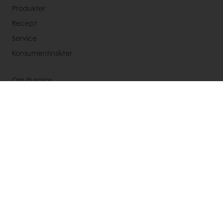
Produkter
Recept
Service
Konsumentinsikter
Om Puratos
Nyheter
Kontakta oss
Välj ett land
Corporate website
+46 (0)40 86400
Info_se@puratos.com