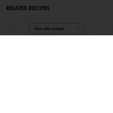
RELATED RECIPES
Visa alla recept
Produkter
Recept
Service
Konsumentinsikter
Om Puratos
Nyheter
Kontakta oss