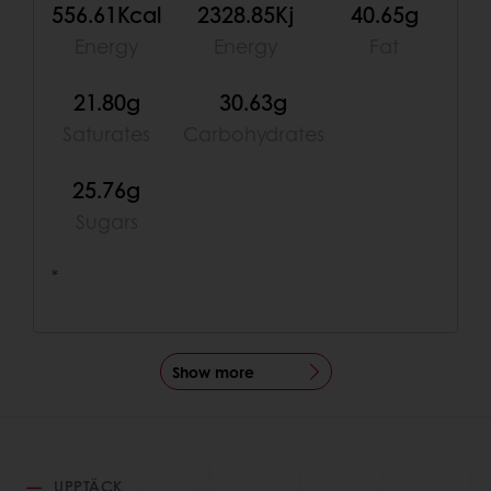
556.61Kcal
2328.85Kj
40.65g
Energy
Energy
Fat
21.80g
30.63g
Saturates
Carbohydrates
25.76g
Sugars
*
Show more
UPPTÄCK