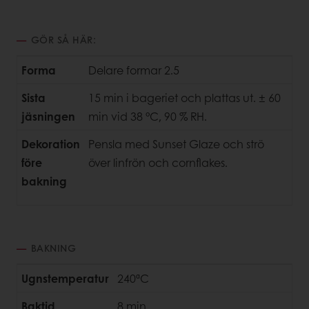
GÖR SÅ HÄR:
Forma
Delare formar 2.5
Sista
15 min i bageriet och plattas ut. ± 60
jäsningen
min vid 38 °C, 90 % RH.
Dekoration
Pensla med Sunset Glaze och strö
före
över linfrön och cornflakes.
bakning
BAKNING
Ugnstemperatur
240ªC
Baktid
8 min