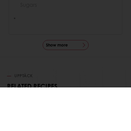
Sugars
*
Show more
UPPTÄCK
RELATED RECIPES
Visa alla recept