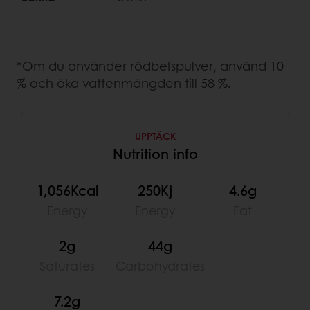
*Om du använder rödbetspulver, använd 10
% och öka vattenmängden till 58 %.
UPPTÄCK
Nutrition info
1,056Kcal
250Kj
4.6g
Energy
Energy
Fat
2g
44g
Saturates
Carbohydrates
7.2g