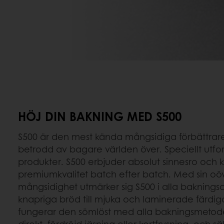
HÖJ DIN BAKNING MED S500
S500 är den mest kända mångsidiga förbättra
betrodd av bagare världen över. Speciellt utfo
produkter. S500 erbjuder absolut sinnesro och 
premiumkvalitet batch efter batch. Med sin oö
mångsidighet utmärker sig S500 i alla bakningsa
knapriga bröd till mjuka och laminerade färdi
fungerar den sömlöst med alla bakningsmetode