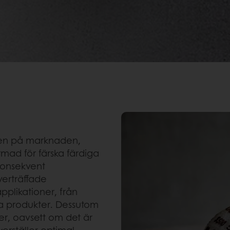
ren på marknaden,
rmad för färska färdiga
konsekvent
verträffade
pplikationer, från
ga produkter. Dessutom
r, oavsett om det är