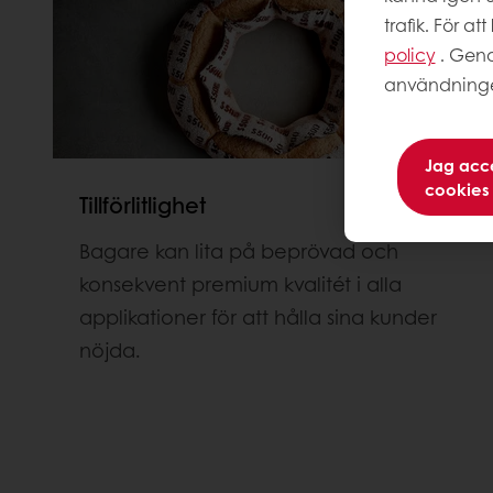
trafik. För a
policy
. Geno
användningen
Jag acce
cookies
Tillförlitlighet
Bagare kan lita på beprövad och
konsekvent premium kvalitét i alla
applikationer för att hålla sina kunder
nöjda.