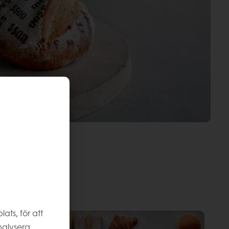
ts, för att
nalysera