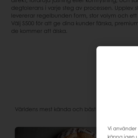
direkt, fördröjd jäsning eller kortfrysning, och sä
degtolerans i varje steg av processen. Upplev 
levererar regelbunden form, stor volym och e
Välj S500 för att ge dina kunder färska, premiu
de kommer att älska.
Världens mest kända och bäst presterande mån
Vi använder 
känna igen u