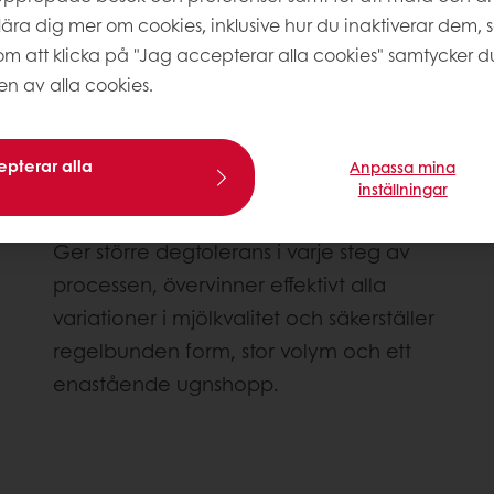
tt lära dig mer om cookies, inklusive hur du inaktiverar dem, 
m att klicka på "Jag accepterar alla cookies" samtycker du 
 av alla cookies.
pterar alla
Anpassa mina
inställningar
Utmärkt degtolerans och stor volym
Ger större degtolerans i varje steg av
processen, övervinner effektivt alla
variationer i mjölkvalitet och säkerställer
regelbunden form, stor volym och ett
enastående ugnshopp.