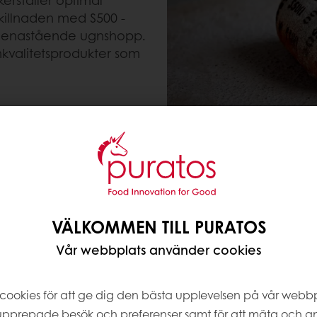
kerställer optimal
skillnaden med S500 -
tt enastående ugnshopp.
mkvalitetsprodukter som
OÖVERTRÄFFAD PRESTANDA
VÄLKOMMEN TILL PURATOS
Vår webbplats använder cookies
gsidiga förbättrare som ger absolut sinnesro.
cookies för att ge dig den bästa upplevelsen på vår webbpla
pprepade besök och preferenser samt för att mäta och a