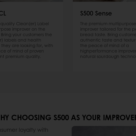
CL
S500 Sense
 quality Clean(er) Label
The premium multipurpose
rpose improver on the
improver tailored for the p
 Bring your customers the
bread taste. Bring custome
r) labels and health
authentic taste and textur
 they are looking for, with
the peace of mind of a
ce of mind of proven
highperformance improve
ent premium quality.
natural sourdough techno
HY CHOOSING S500 AS YOUR IMPROVE
nsumer loyalty with