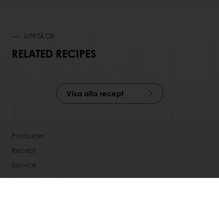
UPPTÄCK
RELATED RECIPES
Visa alla recept
Produkter
Recept
Service
Konsumentinsikter
Om Puratos