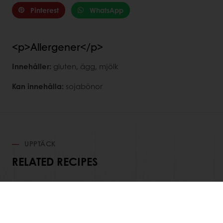
Pinterest
WhatsApp
<p>Allergener</p>
Innehåller:
gluten, ägg, mjölk
Kan innehålla:
sojabönor
UPPTÄCK
RELATED RECIPES
Visa alla recept