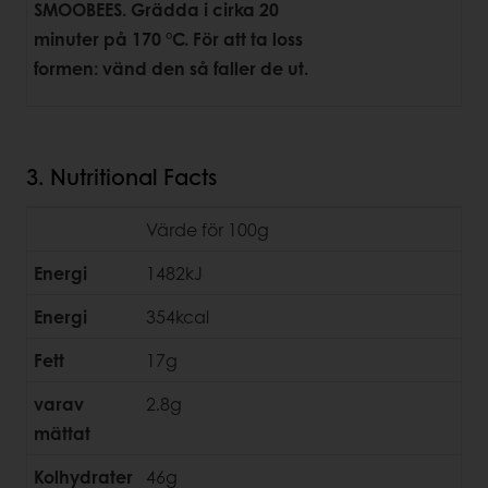
SMOOBEES. Grädda i cirka 20
minuter på 170 °C. För att ta loss
formen: vänd den så faller de ut.
3. Nutritional Facts
Värde för 100g
Energi
1482kJ
Energi
354kcal
Fett
17g
varav
2.8g
mättat
Kolhydrater
46g