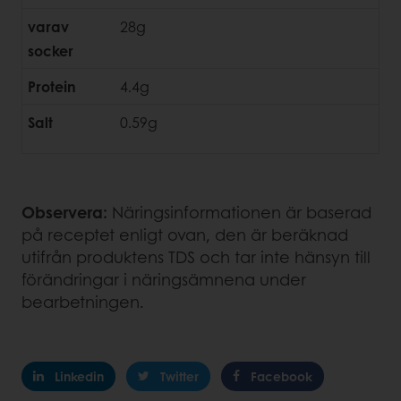
varav
28g
socker
Protein
4.4g
Salt
0.59g
Observera:
Näringsinformationen är baserad
på receptet enligt ovan, den är beräknad
utifrån produktens TDS och tar inte hänsyn till
förändringar i näringsämnena under
bearbetningen.
Linkedin
Twitter
Facebook