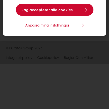
+46 (0)40 86400
Info_se@puratos.com
Jag accepterar alla cookies
Anpassa mina inställningar
© Puratos Group 2026
Integritetspolicy
Cookiepolicy
Regler Och Villkor