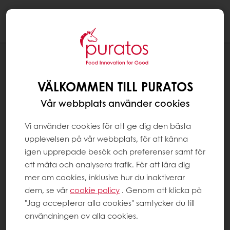
Togg
navi
Produkter
Recept
VÄLKOMMEN TILL PURATOS
Service
Vår webbplats använder cookies
Konsumentinsikter
Vi använder cookies för att ge dig den bästa
Om Puratos
upplevelsen på vår webbplats, för att känna
Nyheter
igen upprepade besök och preferenser samt för
Kontakta oss
att mäta och analysera trafik. För att lära dig
mer om cookies, inklusive hur du inaktiverar
dem, se vår
cookie policy
. Genom att klicka på
Välj ett land
"Jag accepterar alla cookies" samtycker du till
Corporate website
användningen av alla cookies.